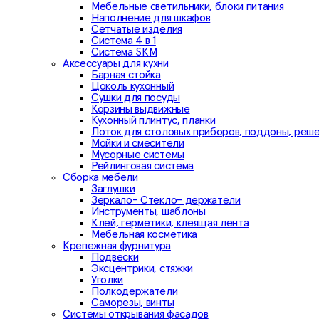
Мебельные светильники, блоки питания
Наполнение для шкафов
Сетчатые изделия
Система 4 в 1
Система SKM
Аксессуары для кухни
Барная стойка
Цоколь кухонный
Сушки для посуды
Корзины выдвижные
Кухонный плинтус, планки
Лоток для столовых приборов, поддоны, реш
Мойки и смесители
Мусорные системы
Рейлинговая система
Сборка мебели
Заглушки
Зеркало- Стекло- держатели
Инструменты, шаблоны
Клей, герметики, клеящая лента
Мебельная косметика
Крепежная фурнитура
Подвески
Эксцентрики, стяжки
Уголки
Полкодержатели
Саморезы, винты
Системы открывания фасадов