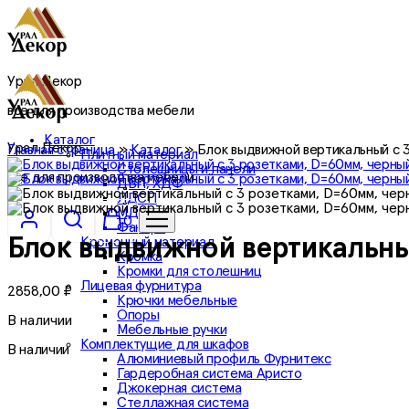
Урал Декор
все для производства мебели
Каталог
Урал Декор
Главная страница
»
Каталог
»
Блок выдвижной вертикальный с 
Плитный материал
Столешницы и панели
все для производства мебели
ДВП, ХДФ
ЛДСП
МДФ
0
Фанера
Кромочный материал
Блок выдвижной вертикальны
Кромка
Кромки для столешниц
Лицевая фурнитура
2858,00
₽
Крючки мебельные
Опоры
В наличии
Мебельные ручки
Комплектущие для шкафов
В наличии
Алюминиевый профиль Фурнитекс
Гардеробная система Аристо
Джокерная система
Стеллажная система