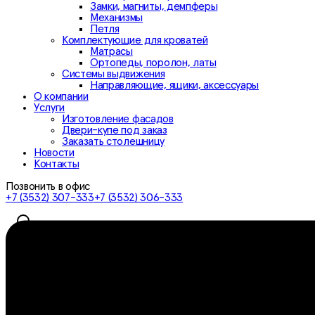
Замки, магниты, демпферы
Механизмы
Петля
Комплектующие для кроватей
Матрасы
Ортопеды, поролон, латы
Системы выдвижения
Направляющие, ящики, аксессуары
О компании
Услуги
Изготовление фасадов
Двери-купе под заказ
Заказать столешницу
Новости
Контакты
Позвонить в офис
+7 (3532) 307-333
+7 (3532) 306-333