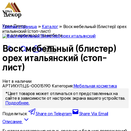
Урал Декор
Главная страница
»
Каталог
»
Воск мебельный (блистер) орех
итальянский (стоп-лист)
все для производства мебели
Воск мебельный (блистер)
0
орех итальянский (стоп-
лист)
Нет в наличии
АРТИКУЛ:
ЦБ-00015190
Категория:
Мебельная косметика
*Цвет товаров может отличаться от представленных на
сайте в зависимости от настроек экрана вашего устройства.
Подробнее.
Поделиться:
Share on Telegram
Share Via Email
Описание
Быстрая реставрация малых, средних и больших повреждений