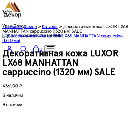
Урал Декор
Главная страница
»
Каталог
»
Декоративная кожа LUXOR LX68
MANHATTAN cappuccino (1320 мм) SALE
все для производства мебели
0
Декоративная кожа LUXOR
LX68 MANHATTAN
cappuccino (1320 мм) SALE
4361,00
₽
В наличии
В наличии