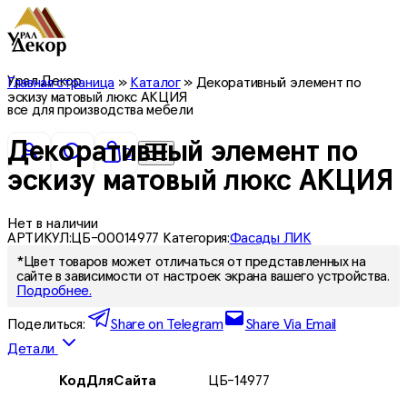
Урал Декор
Главная страница
»
Каталог
»
Декоративный элемент по
эскизу матовый люкс АКЦИЯ
все для производства мебели
Декоративный элемент по
0
эскизу матовый люкс АКЦИЯ
Нет в наличии
АРТИКУЛ:
ЦБ-00014977
Категория:
Фасады ЛИК
*Цвет товаров может отличаться от представленных на
сайте в зависимости от настроек экрана вашего устройства.
Подробнее.
Поделиться:
Share on Telegram
Share Via Email
Детали
КодДляСайта
ЦБ-14977