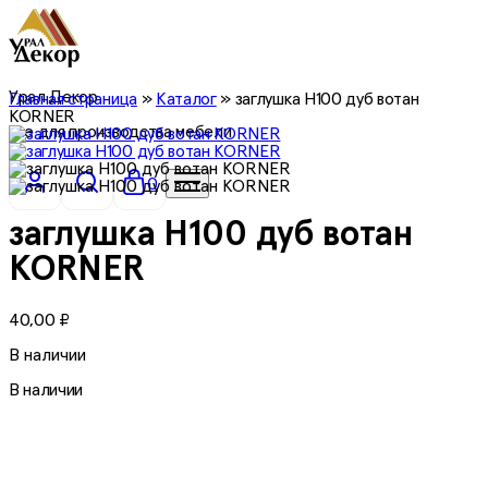
Урал Декор
Главная страница
»
Каталог
»
заглушка H100 дуб вотан
KORNER
все для производства мебели
0
заглушка H100 дуб вотан
KORNER
40,00
₽
В наличии
В наличии