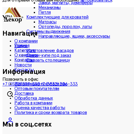
Замки, магниты, демпферы
Механизмы
Петля
Комплектующие для кроватей
Матрасы
Ортопеды, поролон, латы
Системы выдвижения
Навигация
Направляющие, ящики, аксессуары
О компании
Главная
Услуги
Категории
Изготовление фасадов
О компании
Двери-купе под заказ
Контакты
Заказать столешницу
Новости
Контакты
Информация
Позвонить в офис
Информация покупателям
+7 (3532) 307-333
+7 (3532) 306-333
Оптовым покупателям
Доставка
Обработка данных
Работа в компании
Оценка качества работы
Политика и сроки возврата товаров
Мы в соц.сетях