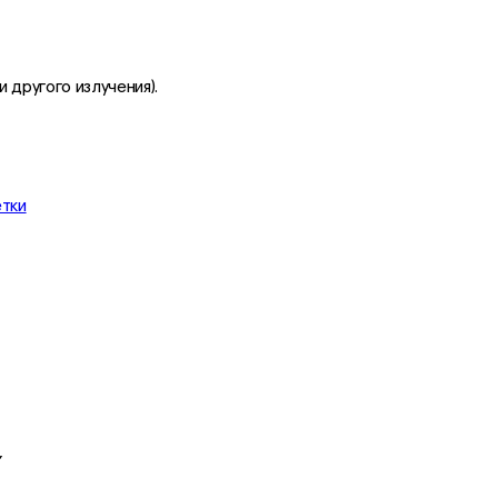
 другого излучения).
етки
”