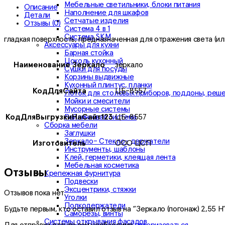
Мебельные светильники, блоки питания
Описание
Наполнение для шкафов
Детали
Сетчатые изделия
Отзывы (0)
Система 4 в 1
Система SKM
гладкая поверхность, предназначенная для отражения света (или
Аксессуары для кухни
Барная стойка
Цоколь кухонный
Наименование Зеркало
зеркало
Сушки для посуды
Корзины выдвижные
Кухонный плинтус, планки
КодДляСайта
ЦБ-8557
Лоток для столовых приборов, поддоны, реш
Мойки и смесители
Мусорные системы
Рейлинговая система
КодДляВыгрузкиНаСайт123
ЦБ-8557
Сборка мебели
Заглушки
Зеркало- Стекло- держатели
Изготовитель
ООО ЦСП
Инструменты, шаблоны
Клей, герметики, клеящая лента
Мебельная косметика
Отзывы
Крепежная фурнитура
Подвески
Эксцентрики, стяжки
Отзывов пока нет.
Уголки
Полкодержатели
Будьте первым, кто оставил отзыв на “Зеркало (погонаж) 2,55 Н
Саморезы, винты
Системы открывания фасадов
Для отправки отзыва вам необходимо
авторизоваться
.