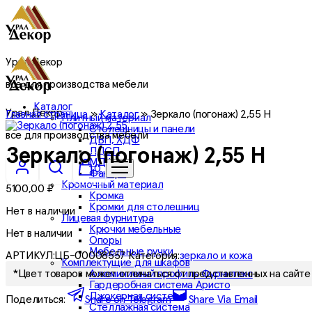
Урал Декор
все для производства мебели
Каталог
Урал Декор
Главная страница
»
Каталог
»
Зеркало (погонаж) 2,55 Н
Плитный материал
Столешницы и панели
все для производства мебели
ДВП, ХДФ
ЛДСП
Зеркало (погонаж) 2,55 Н
МДФ
0
Фанера
Кромочный материал
5100,00
₽
Кромка
Кромки для столешниц
Нет в наличии
Лицевая фурнитура
Крючки мебельные
Нет в наличии
Опоры
Мебельные ручки
АРТИКУЛ:
ЦБ-00008557
Категория:
зеркало и кожа
Комплектущие для шкафов
Алюминиевый профиль Фурнитекс
*Цвет товаров может отличаться от представленных на сайте 
Гардеробная система Аристо
Джокерная система
Поделиться:
Share on Telegram
Share Via Email
Стеллажная система