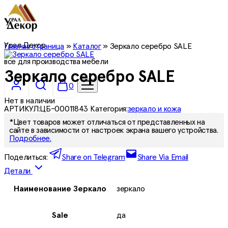
Урал Декор
Главная страница
»
Каталог
»
Зеркало серебро SALE
все для производства мебели
Зеркало серебро SALE
0
Нет в наличии
АРТИКУЛ:
ЦБ-00011843
Категория:
зеркало и кожа
*Цвет товаров может отличаться от представленных на
сайте в зависимости от настроек экрана вашего устройства.
Подробнее.
Поделиться:
Share on Telegram
Share Via Email
Детали
Наименование Зеркало
зеркало
Sale
да