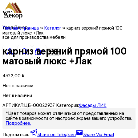
Урал Декор
Главная страница
»
Каталог
»
карниз верхний прямой 100
матовый люкс +Лак
все для производства мебели
карниз верхний прямой 100
0
матовый люкс +Лак
4322,00
₽
Нет в наличии
Нет в наличии
АРТИКУЛ:
ЦБ-00022937
Категория:
Фасады ЛИК
*Цвет товаров может отличаться от представленных на
сайте в зависимости от настроек экрана вашего устройства.
Подробнее.
Поделиться:
Share on Telegram
Share Via Email