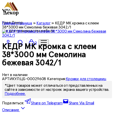
Урал Декор
Главная страница
»
Каталог
»
КЕДР МК кромка с клеем
38*3000 мм Семолина бежевая 3042/1
все для производства мебели
0
КЕДР МК кромка с клеем
38*3000 мм Семолина
бежевая 3042/1
Нет в наличии
АРТИКУЛ:
ЦБ-00029608
Категория:
Кромки для столешниц
*Цвет товаров может отличаться от представленных на
сайте в зависимости от настроек экрана вашего устройства.
Подробнее.
Поделиться:
Share on Telegram
Share Via Email
Описание