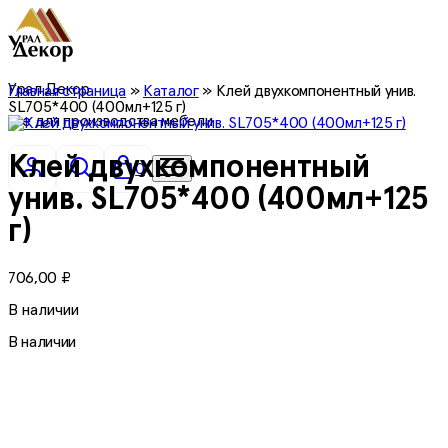
Урал Декор
Главная страница
»
Каталог
»
Клей двухкомпонентный унив.
SL705*400 (400мл+125 г)
все для производства мебели
Клей двухкомпонентный
0
унив. SL705*400 (400мл+125
г)
706,00
₽
В наличии
В наличии