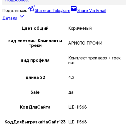
Поделиться:
Share on Telegram
Share Via Email
Детали
Цвет общий
Коричневый
вид системы Комплекты
АРИСТО ПРОФИ
треки
Комплект трек верх + трек
вид профиля
низ
длина 22
4,2
Sale
да
КодДляСайта
ЦБ-11568
КодДляВыгрузкиНаСайт123
ЦБ-11568