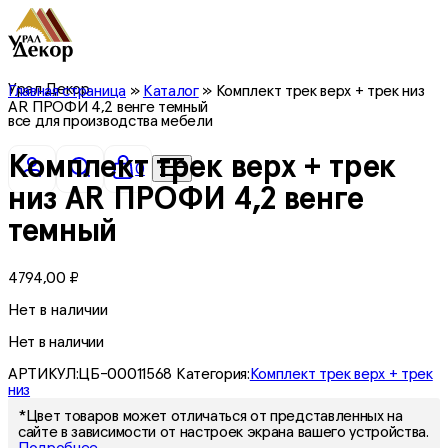
Урал Декор
Главная страница
»
Каталог
»
Комплект трек верх + трек низ
AR ПРОФИ 4,2 венге темный
все для производства мебели
Комплект трек верх + трек
0
низ AR ПРОФИ 4,2 венге
темный
4794,00
₽
Нет в наличии
Нет в наличии
АРТИКУЛ:
ЦБ-00011568
Категория:
Комплект трек верх + трек
низ
*Цвет товаров может отличаться от представленных на
сайте в зависимости от настроек экрана вашего устройства.
Подробнее.