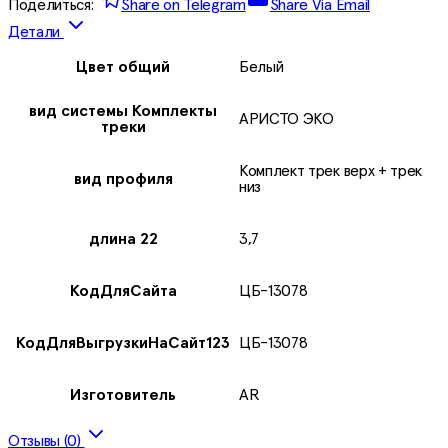
Поделиться:
Share on Telegram
Share Via Email
Детали
Цвет общий
Белый
вид системы Комплекты
АРИСТО ЭКО
треки
Комплект трек верх + трек
вид профиля
низ
длина 22
3,7
КодДляСайта
ЦБ-13078
КодДляВыгрузкиНаСайт123
ЦБ-13078
Изготовитель
AR
Отзывы (0)