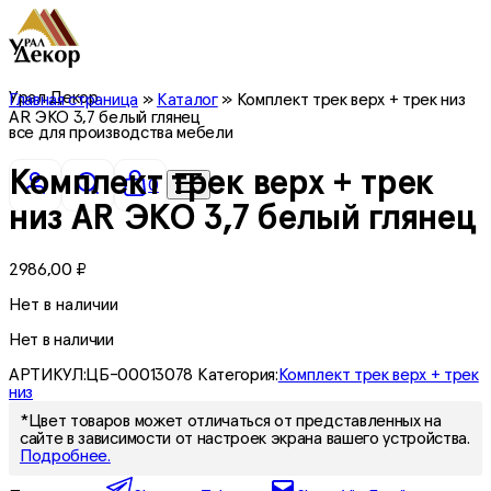
Урал Декор
Главная страница
»
Каталог
»
Комплект трек верх + трек низ
AR ЭКО 3,7 белый глянец
все для производства мебели
Комплект трек верх + трек
0
низ AR ЭКО 3,7 белый глянец
2986,00
₽
Нет в наличии
Нет в наличии
АРТИКУЛ:
ЦБ-00013078
Категория:
Комплект трек верх + трек
низ
*Цвет товаров может отличаться от представленных на
сайте в зависимости от настроек экрана вашего устройства.
Подробнее.