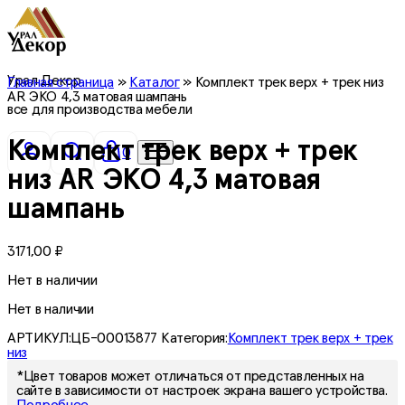
Урал Декор
Главная страница
»
Каталог
»
Комплект трек верх + трек низ
AR ЭКО 4,3 матовая шампань
все для производства мебели
Комплект трек верх + трек
0
низ AR ЭКО 4,3 матовая
шампань
3171,00
₽
Нет в наличии
Нет в наличии
АРТИКУЛ:
ЦБ-00013877
Категория:
Комплект трек верх + трек
низ
*Цвет товаров может отличаться от представленных на
сайте в зависимости от настроек экрана вашего устройства.
Подробнее.