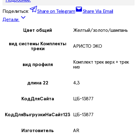
Поделиться:
Share on Telegram
Share Via Email
Детали
Цвет общий
Желтый/золото/шампань
вид системы Комплекты
АРИСТО ЭКО
треки
Комплект трек верх + трек
вид профиля
низ
длина 22
4,3
КодДляСайта
ЦБ-13877
КодДляВыгрузкиНаСайт123
ЦБ-13877
Изготовитель
AR