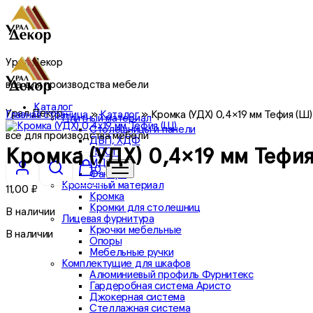
Урал Декор
все для производства мебели
Каталог
Урал Декор
Главная страница
»
Каталог
»
Кромка (УДХ) 0,4×19 мм Тефия (Ш)
Плитный материал
Столешницы и панели
все для производства мебели
ДВП, ХДФ
ЛДСП
Кромка (УДХ) 0,4×19 мм Тефия
МДФ
0
Фанера
Кромочный материал
11,00
₽
Кромка
Кромки для столешниц
В наличии
Лицевая фурнитура
Крючки мебельные
В наличии
Опоры
Мебельные ручки
Комплектущие для шкафов
Алюминиевый профиль Фурнитекс
Гардеробная система Аристо
Джокерная система
Стеллажная система