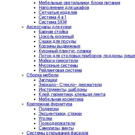
Мебельные светильники, блоки питания
Наполнение для шкафов
Сетчатые изделия
Система 4 в 1
Система SKM
Аксессуары для кухни
Барная стойка
Цоколь кухонный
Сушки для посуды
Корзины выдвижные
Кухонный плинтус, планки
Лоток для столовых приборов, поддоны, реш
Мойки и смесители
Мусорные системы
Рейлинговая система
Сборка мебели
Заглушки
Зеркало- Стекло- держатели
Инструменты, шаблоны
Клей, герметики, клеящая лента
Мебельная косметика
Крепежная фурнитура
Подвески
Эксцентрики, стяжки
Уголки
Полкодержатели
Саморезы, винты
Системы открывания фасадов