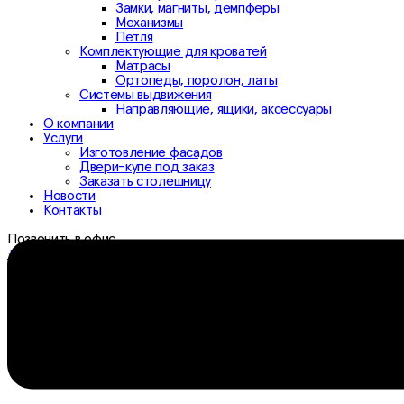
Замки, магниты, демпферы
Механизмы
Петля
Комплектующие для кроватей
Матрасы
Ортопеды, поролон, латы
Системы выдвижения
Направляющие, ящики, аксессуары
О компании
Услуги
Изготовление фасадов
Двери-купе под заказ
Заказать столешницу
Новости
Контакты
Позвонить в офис
+7 (3532) 307-333
+7 (3532) 306-333