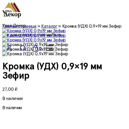
Урал Декор
Главная страница
»
Каталог
»
Кромка (УДХ) 0,9×19 мм Зефир
все для производства мебели
0
Кромка (УДХ) 0,9×19 мм
Зефир
27,00
₽
В наличии
В наличии