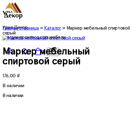
Урал Декор
Главная страница
»
Каталог
»
Маркер мебельный спиртовой
серый
все для производства мебели
Маркер мебельный
0
спиртовой серый
176,00
₽
В наличии
В наличии