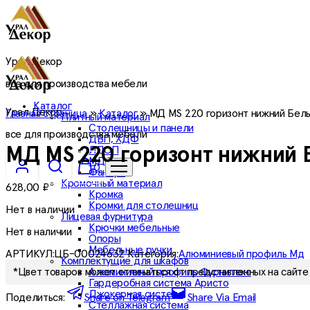
Урал Декор
все для производства мебели
Каталог
Урал Декор
Главная страница
»
Каталог
»
МД MS 220 горизонт нижний Белый
Плитный материал
Столешницы и панели
все для производства мебели
ДВП, ХДФ
ЛДСП
МД MS 220 горизонт нижний Б
МДФ
0
Фанера
Кромочный материал
628,00
₽
Кромка
Кромки для столешниц
Нет в наличии
Лицевая фурнитура
Крючки мебельные
Нет в наличии
Опоры
Мебельные ручки
АРТИКУЛ:
ЦБ-00024632
Категория:
Алюминиевый профиль Мд
Комплектущие для шкафов
Алюминиевый профиль Фурнитекс
*Цвет товаров может отличаться от представленных на сайте 
Гардеробная система Аристо
Джокерная система
Поделиться:
Share on Telegram
Share Via Email
Стеллажная система