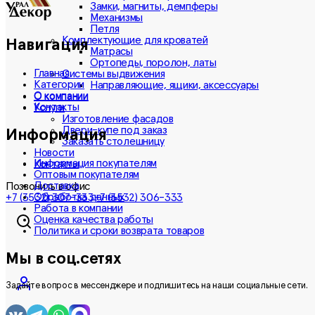
Замки, магниты, демпферы
Механизмы
Петля
Комплектующие для кроватей
Навигация
Матрасы
Ортопеды, поролон, латы
Главная
Системы выдвижения
Категории
Направляющие, ящики, аксессуары
О компании
О компании
Контакты
Услуги
Изготовление фасадов
Двери-купе под заказ
Информация
Заказать столешницу
Новости
Информация покупателям
Контакты
Оптовым покупателям
Доставка
Позвонить в офис
Обработка данных
+7 (3532) 307-333
+7 (3532) 306-333
Работа в компании
Оценка качества работы
Политика и сроки возврата товаров
Мы в соц.сетях
Задайте вопрос в мессенджере и подпишитесь на наши социальные сети.