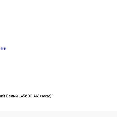
етки
ий Белый L=5800 A16 (заказ)”