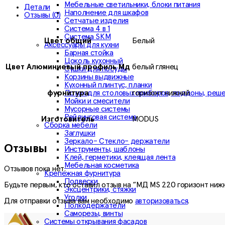
Мебельные светильники, блоки питания
Детали
Наполнение для шкафов
Отзывы (0)
Сетчатые изделия
Система 4 в 1
Система SKM
Цвет общий
Белый
Аксессуары для кухни
Барная стойка
Цоколь кухонный
Цвет Алюминиевый профиль Мд
белый глянец
Сушки для посуды
Корзины выдвижные
Кухонный плинтус, планки
Лоток для столовых приборов, поддоны, реш
фурнитура
горизонт нижний
Мойки и смесители
Мусорные системы
Рейлинговая система
Изготовитель
MODUS
Сборка мебели
Заглушки
Зеркало- Стекло- держатели
Отзывы
Инструменты, шаблоны
Клей, герметики, клеящая лента
Мебельная косметика
Отзывов пока нет.
Крепежная фурнитура
Подвески
Будьте первым, кто оставил отзыв на “МД MS 220 горизонт нижн
Эксцентрики, стяжки
Уголки
Для отправки отзыва вам необходимо
авторизоваться
.
Полкодержатели
Саморезы, винты
Системы открывания фасадов