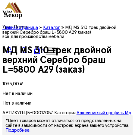
Урал Декор
Главная страница
»
Каталог
»
МД MS 310 трек двойной
верхний Серебро браш L=5800 A29 (заказ)
все для производства мебели
МД MS 310 трек двойной
0
верхний Серебро браш
L=5800 A29 (заказ)
1035,00
₽
Нет в наличии
Нет в наличии
АРТИКУЛ:
ЦБ-00012087
Категория:
Алюминиевый профиль Мд
*Цвет товаров может отличаться от представленных на
сайте в зависимости от настроек экрана вашего устройства.
Подробнее.