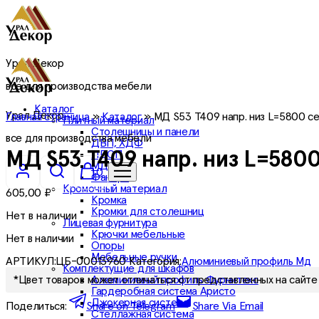
Урал Декор
все для производства мебели
Каталог
Урал Декор
Главная страница
»
Каталог
»
МД S53 T409 напр. низ L=5800 се
Плитный материал
Столешницы и панели
все для производства мебели
ДВП, ХДФ
ЛДСП
МД S53 T409 напр. низ L=5800
МДФ
0
Фанера
Кромочный материал
605,00
₽
Кромка
Кромки для столешниц
Нет в наличии
Лицевая фурнитура
Крючки мебельные
Нет в наличии
Опоры
Мебельные ручки
АРТИКУЛ:
ЦБ-00013960
Категория:
Алюминиевый профиль Мд
Комплектущие для шкафов
Алюминиевый профиль Фурнитекс
*Цвет товаров может отличаться от представленных на сайте 
Гардеробная система Аристо
Джокерная система
Поделиться:
Share on Telegram
Share Via Email
Стеллажная система