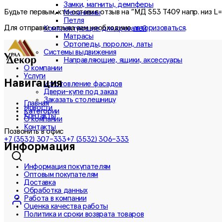
Замки, магниты, демпферы
Будьте первым, кто оставил отзыв на “МД S53 T409 напр. низ L
Механизмы
Петля
Для отправки отзыва вам необходимо
авторизоваться
.
Комплектующие для кроватей
Матрасы
Ортопеды, поролон, латы
Системы выдвижения
Направляющие, ящики, аксессуары
О компании
Услуги
Навигация
Изготовление фасадов
Двери-купе под заказ
Заказать столешницу
Главная
Новости
Категории
Контакты
О компании
Контакты
Позвонить в офис
+7 (3532) 307-333
+7 (3532) 306-333
Информация
Информация покупателям
Оптовым покупателям
Доставка
Обработка данных
Работа в компании
Оценка качества работы
Политика и сроки возврата товаров