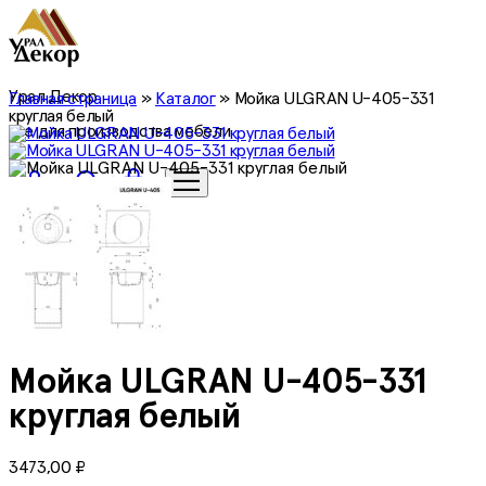
Урал Декор
Главная страница
»
Каталог
»
Мойка ULGRAN U-405-331
круглая белый
все для производства мебели
0
Мойка ULGRAN U-405-331
круглая белый
3473,00
₽