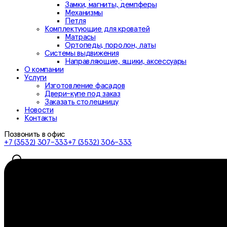
Замки, магниты, демпферы
Механизмы
Петля
Комплектующие для кроватей
Матрасы
Ортопеды, поролон, латы
Системы выдвижения
Направляющие, ящики, аксессуары
О компании
Услуги
Изготовление фасадов
Двери-купе под заказ
Заказать столешницу
Новости
Контакты
Позвонить в офис
+7 (3532) 307-333
+7 (3532) 306-333