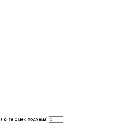
в к-те с мех. подъема)