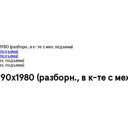
80 (разборн., в к-те с мех. подъема)
0х1980 (разборн., в к-те с ме