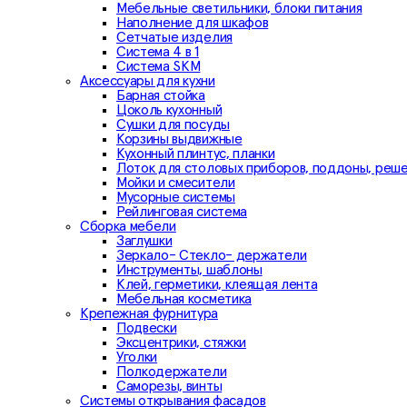
Мебельные светильники, блоки питания
Наполнение для шкафов
Сетчатые изделия
Система 4 в 1
Система SKM
Аксессуары для кухни
Барная стойка
Цоколь кухонный
Сушки для посуды
Корзины выдвижные
Кухонный плинтус, планки
Лоток для столовых приборов, поддоны, реш
Мойки и смесители
Мусорные системы
Рейлинговая система
Сборка мебели
Заглушки
Зеркало- Стекло- держатели
Инструменты, шаблоны
Клей, герметики, клеящая лента
Мебельная косметика
Крепежная фурнитура
Подвески
Эксцентрики, стяжки
Уголки
Полкодержатели
Саморезы, винты
Системы открывания фасадов