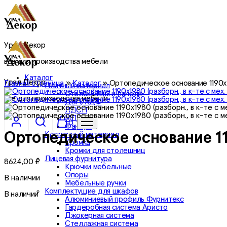
Урал Декор
все для производства мебели
Каталог
Урал Декор
Главная страница
»
Каталог
»
Ортопедическое основание 1190х19
Плитный материал
Столешницы и панели
все для производства мебели
ДВП, ХДФ
ЛДСП
МДФ
0
Фанера
Кромочный материал
Ортопедическое основание 119
Кромка
Кромки для столешниц
Лицевая фурнитура
8624,00
₽
Крючки мебельные
Опоры
В наличии
Мебельные ручки
Комплектущие для шкафов
В наличии
Алюминиевый профиль Фурнитекс
Гардеробная система Аристо
Джокерная система
Стеллажная система