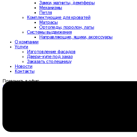
Замки, магниты, демпферы
Механизмы
Петля
Комплектующие для кроватей
Матрасы
Ортопеды, поролон, латы
Системы выдвижения
Направляющие, ящики, аксессуары
О компании
Услуги
Изготовление фасадов
Двери-купе под заказ
Заказать столешницу
Новости
Контакты
Позвонить в офис
+7 (3532) 307-333
+7 (3532) 306-333