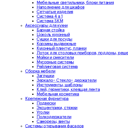
Мебельные светильники, блоки питания
Наполнение для шкафов
Сетчатые изделия
Система 4 в 1
Система SKM
Аксессуары для кухни
Барная стойка
Цоколь кухонный
Сушки для посуды
Корзины выдвижные
Кухонный плинтус, планки
Лоток для столовых приборов, поддоны, реш
Мойки и смесители
Мусорные системы
Рейлинговая система
Сборка мебели
Заглушки
Зеркало- Стекло- держатели
Инструменты, шаблоны
Клей, герметики, клеящая лента
Мебельная косметика
Крепежная фурнитура
Подвески
Эксцентрики, стяжки
Уголки
Полкодержатели
Саморезы, винты
Системы открывания фасадов