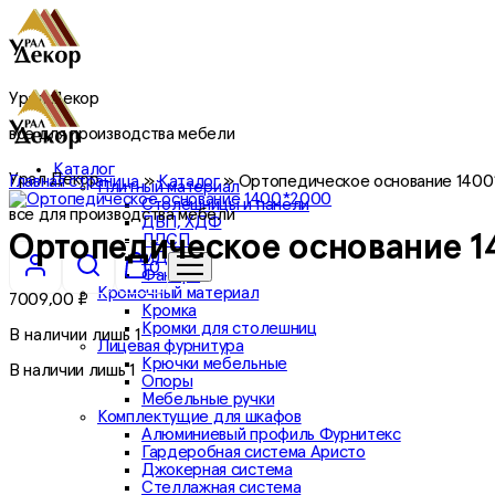
Урал Декор
все для производства мебели
Каталог
Урал Декор
Главная страница
»
Каталог
»
Ортопедическое основание 140
Плитный материал
Столешницы и панели
все для производства мебели
ДВП, ХДФ
ЛДСП
Ортопедическое основание 
МДФ
0
Фанера
Кромочный материал
7009,00
₽
Кромка
Кромки для столешниц
В наличии лишь 1
Лицевая фурнитура
Крючки мебельные
В наличии лишь 1
Опоры
Мебельные ручки
Комплектущие для шкафов
Алюминиевый профиль Фурнитекс
Гардеробная система Аристо
Джокерная система
Стеллажная система