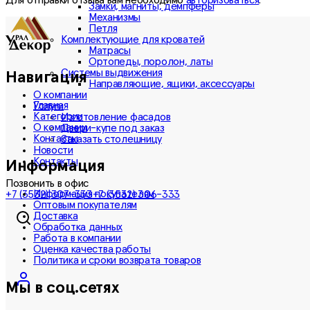
Замки, магниты, демпферы
Механизмы
Петля
Комплектующие для кроватей
Матрасы
Ортопеды, поролон, латы
Системы выдвижения
Навигация
Направляющие, ящики, аксессуары
О компании
Главная
Услуги
Категории
Изготовление фасадов
О компании
Двери-купе под заказ
Контакты
Заказать столешницу
Новости
Контакты
Информация
Позвонить в офис
Информация покупателям
+7 (3532) 307-333
+7 (3532) 306-333
Оптовым покупателям
Доставка
Обработка данных
Работа в компании
Оценка качества работы
Политика и сроки возврата товаров
Мы в соц.сетях