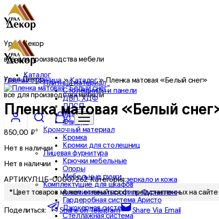
Урал Декор
все для производства мебели
Каталог
Урал Декор
Главная страница
»
Каталог
»
Пленка матовая «Белый снег»
Плитный материал
Столешницы и панели
все для производства мебели
ДВП, ХДФ
ЛДСП
Пленка матовая «Белый снег
МДФ
0
Фанера
Кромочный материал
850,00
₽
Кромка
Кромки для столешниц
Нет в наличии
Лицевая фурнитура
Крючки мебельные
Нет в наличии
Опоры
Мебельные ручки
АРТИКУЛ:
ЦБ-00007262
Категория:
зеркало и кожа
Комплектущие для шкафов
Алюминиевый профиль Фурнитекс
*Цвет товаров может отличаться от представленных на сайте 
Гардеробная система Аристо
Джокерная система
Поделиться:
Share on Telegram
Share Via Email
Стеллажная система