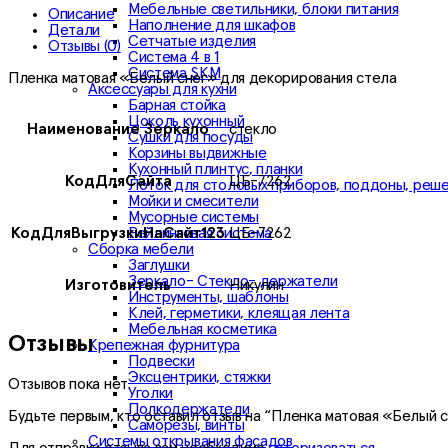
Мебельные светильники, блоки питания
Описание
Наполнение для шкафов
Детали
Сетчатые изделия
Отзывы (0)
Система 4 в 1
Система SKM
Пленка матовая «Белый снег» для декорирования стела
Аксессуары для кухни
Барная стойка
Цоколь кухонный
Наименование Зеркало
стекло
Сушки для посуды
Корзины выдвижные
Кухонный плинтус, планки
КодДляСайта
ЦБ-7262
Лоток для столовых приборов, поддоны, реш
Мойки и смесители
Мусорные системы
Рейлинговая система
КодДляВыгрузкиНаСайт123
ЦБ-7262
Сборка мебели
Заглушки
Зеркало- Стекло- держатели
Изготовитель
Никулин
Инструменты, шаблоны
Клей, герметики, клеящая лента
Мебельная косметика
Отзывы
Крепежная фурнитура
Подвески
Эксцентрики, стяжки
Отзывов пока нет.
Уголки
Полкодержатели
Будьте первым, кто оставил отзыв на “Пленка матовая «Белый 
Саморезы, винты
Системы открывания фасадов
Для отправки отзыва вам необходимо
авторизоваться
.