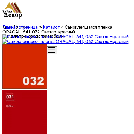
Урал Декор
Главная страница
»
Каталог
»
Самоклеящаяся пленка
ORACAL, 641, 032 Светло-красный
все для производства мебели
0