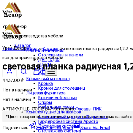
Урал Декор
все для производства мебели
Каталог
Урал Декор
Главная страница
»
Каталог
»
световая планка радиусная 1,2,3 
Плитный материал
Столешницы и панели
все для производства мебели
ДВП, ХДФ
ЛДСП
световая планка радиусная 1,
МДФ
0
Фанера
Кромочный материал
4437,00
₽
Кромка
Кромки для столешниц
Нет в наличии
Лицевая фурнитура
Крючки мебельные
Нет в наличии
Опоры
Мебельные ручки
АРТИКУЛ:
ЦБ-00012247
Категория:
Фасады ЛИК
Комплектущие для шкафов
Алюминиевый профиль Фурнитекс
*Цвет товаров может отличаться от представленных на сайте 
Гардеробная система Аристо
Джокерная система
Поделиться:
Share on Telegram
Share Via Email
Стеллажная система