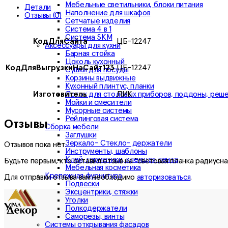
Мебельные светильники, блоки питания
Детали
Наполнение для шкафов
Отзывы (0)
Сетчатые изделия
Система 4 в 1
Система SKM
КодДляСайта
ЦБ-12247
Аксессуары для кухни
Барная стойка
Цоколь кухонный
КодДляВыгрузкиНаСайт123
ЦБ-12247
Сушки для посуды
Корзины выдвижные
Кухонный плинтус, планки
Лоток для столовых приборов, поддоны, реш
Изготовитель
ЛИК
Мойки и смесители
Мусорные системы
Рейлинговая система
Отзывы
Сборка мебели
Заглушки
Зеркало- Стекло- держатели
Отзывов пока нет.
Инструменты, шаблоны
Клей, герметики, клеящая лента
Будьте первым, кто оставил отзыв на “световая планка радиусная
Мебельная косметика
Крепежная фурнитура
Для отправки отзыва вам необходимо
авторизоваться
.
Подвески
Эксцентрики, стяжки
Уголки
Полкодержатели
Саморезы, винты
Системы открывания фасадов