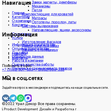
Навигация
Замки, магниты, демпферы
Механизмы
Петля
Главная
Комплектующие для кроватей
Категории
Матрасы
О компании
Ортопеды, поролон, латы
Контакты
Системы выдвижения
Направляющие, ящики, аксессуары
Информация
О компании
Услуги
Изготовление фасадов
Информация покупателям
Двери-купе под заказ
Оптовым покупателям
Заказать столешницу
Доставка
Новости
Обработка данных
Контакты
Работа в компании
Оценка качества работы
Позвонить в офис
Политика и сроки возврата товаров
+7 (3532) 307-333
+7 (3532) 306-333
Мы в соц.сетях
Задайте вопрос в мессенджере и подпишитесь на наши социальные сети.
©2022 Урал Декор Все права сохранены.