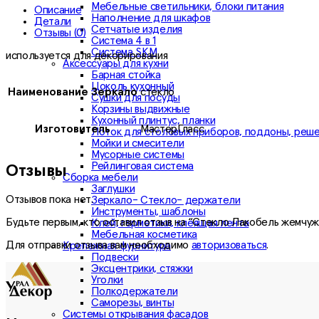
Мебельные светильники, блоки питания
Описание
Наполнение для шкафов
Детали
Сетчатые изделия
Отзывы (0)
Система 4 в 1
Система SKM
используется для декорирования
Аксессуары для кухни
Барная стойка
Цоколь кухонный
Наименование Зеркало
стекло
Сушки для посуды
Корзины выдвижные
Кухонный плинтус, планки
Изготовитель
МастерГласс
Лоток для столовых приборов, поддоны, реш
Мойки и смесители
Мусорные системы
Рейлинговая система
Отзывы
Сборка мебели
Заглушки
Отзывов пока нет.
Зеркало- Стекло- держатели
Инструменты, шаблоны
Будьте первым, кто оставил отзыв на “Стекло Лакобель жемчуж
Клей, герметики, клеящая лента
Мебельная косметика
Для отправки отзыва вам необходимо
авторизоваться
.
Крепежная фурнитура
Подвески
Эксцентрики, стяжки
Уголки
Полкодержатели
Саморезы, винты
Системы открывания фасадов