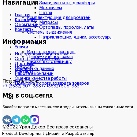
Навигация
Замки, магниты, демпферы
Механизмы
Петля
Главная
Комплектующие для кроватей
Категории
Матрасы
О компании
Ортопеды, поролон, латы
Контакты
Системы выдвижения
Направляющие, ящики, аксессуары
Информация
О компании
Услуги
Изготовление фасадов
Информация покупателям
Двери-купе под заказ
Оптовым покупателям
Заказать столешницу
Доставка
Новости
Обработка данных
Контакты
Работа в компании
Оценка качества работы
Позвонить в офис
Политика и сроки возврата товаров
+7 (3532) 307-333
+7 (3532) 306-333
Мы в соц.сетях
Задайте вопрос в мессенджере и подпишитесь на наши социальные сети.
©2022 Урал Декор Все права сохранены.