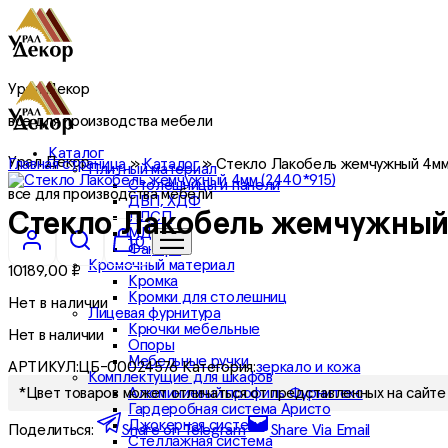
Урал Декор
все для производства мебели
Каталог
Урал Декор
Главная страница
»
Каталог
»
Стекло Лакобель жемчужный 4мм
Плитный материал
Столешницы и панели
все для производства мебели
ДВП, ХДФ
ЛДСП
Стекло Лакобель жемчужный 
МДФ
0
Фанера
Кромочный материал
10189,00
₽
Кромка
Кромки для столешниц
Нет в наличии
Лицевая фурнитура
Крючки мебельные
Нет в наличии
Опоры
Мебельные ручки
АРТИКУЛ:
ЦБ-00024576
Категория:
зеркало и кожа
Комплектущие для шкафов
Алюминиевый профиль Фурнитекс
*Цвет товаров может отличаться от представленных на сайте 
Гардеробная система Аристо
Джокерная система
Поделиться:
Share on Telegram
Share Via Email
Стеллажная система