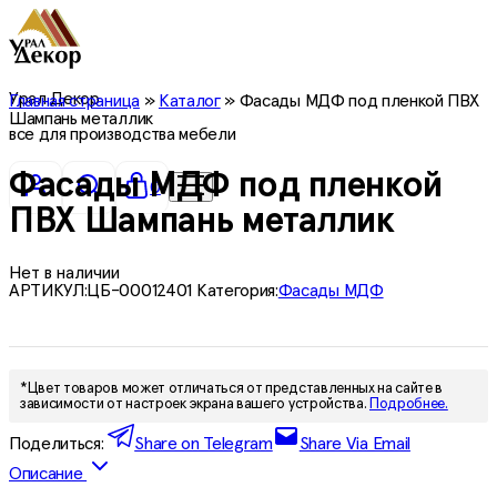
Урал Декор
Главная страница
»
Каталог
»
Фасады МДФ под пленкой ПВХ
Шампань металлик
все для производства мебели
Фасады МДФ под пленкой
0
ПВХ Шампань металлик
Нет в наличии
АРТИКУЛ:
ЦБ-00012401
Категория:
Фасады МДФ
*Цвет товаров может отличаться от представленных на сайте в
зависимости от настроек экрана вашего устройства.
Подробнее.
Поделиться:
Share on Telegram
Share Via Email
Описание