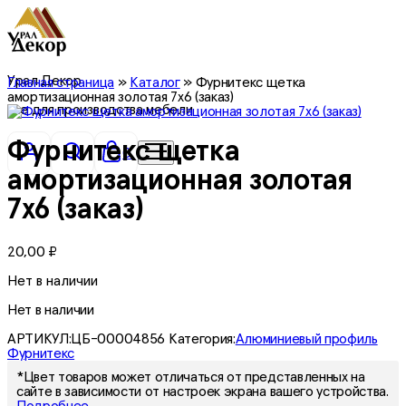
Урал Декор
Главная страница
»
Каталог
»
Фурнитекс щетка
амортизационная золотая 7х6 (заказ)
все для производства мебели
Фурнитекс щетка
0
амортизационная золотая
7х6 (заказ)
20,00
₽
Нет в наличии
Нет в наличии
АРТИКУЛ:
ЦБ-00004856
Категория:
Алюминиевый профиль
Фурнитекс
*Цвет товаров может отличаться от представленных на
сайте в зависимости от настроек экрана вашего устройства.
Подробнее.