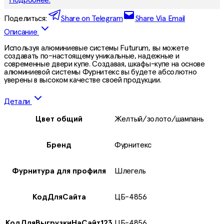
Поделиться:
Share on Telegram
Share Via Email
Описание
Используя алюминиевые системы Futurum, вы можете
создавать по-настоящему уникальные, надежные и
современные двери купе. Создавая, шкафы-купе на основе
алюминиевой системы Фурнитекс вы будете абсолютно
уверены в высоком качестве своей продукции.
Детали
Цвет общий
Желтый/золото/шампань
Бренд
Фурнитекс
Фурнитура для профиля
Шлегель
КодДляСайта
ЦБ-4856
КодДляВыгрузкиНаСайт123
ЦБ-4856