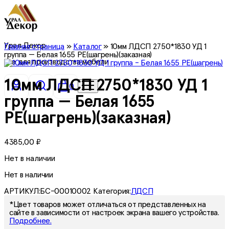
Урал Декор
Главная страница
»
Каталог
»
10мм ЛДСП 2750*1830 УД 1
группа — Белая 1655 PE(шагрень)(заказная)
все для производства мебели
10мм ЛДСП 2750*1830 УД 1
0
группа — Белая 1655
PE(шагрень)(заказная)
4385,00
₽
Нет в наличии
Нет в наличии
АРТИКУЛ:
БС-00010002
Категория:
ЛДСП
*Цвет товаров может отличаться от представленных на
сайте в зависимости от настроек экрана вашего устройства.
Подробнее.