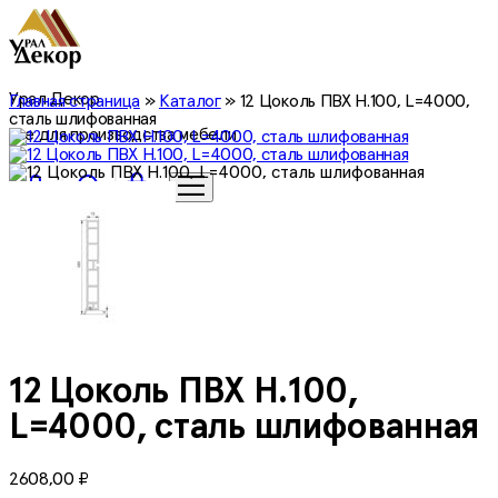
Урал Декор
Главная страница
»
Каталог
»
12 Цоколь ПВХ H.100, L=4000,
сталь шлифованная
все для производства мебели
0
12 Цоколь ПВХ H.100,
L=4000, сталь шлифованная
2608,00
₽