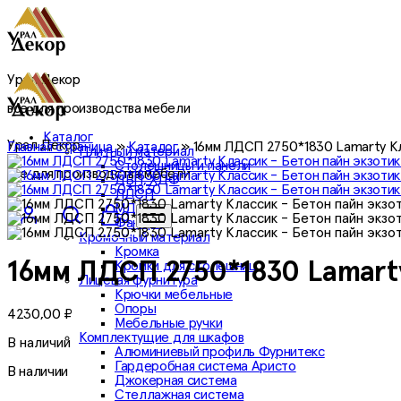
Урал Декор
все для производства мебели
Каталог
Урал Декор
Главная страница
»
Каталог
»
16мм ЛДСП 2750*1830 Lamarty Кл
Плитный материал
Столешницы и панели
все для производства мебели
ДВП, ХДФ
ЛДСП
МДФ
0
Фанера
Кромочный материал
Кромка
Кромки для столешниц
16мм ЛДСП 2750*1830 Lamarty
Лицевая фурнитура
Крючки мебельные
Опоры
4230,00
₽
Мебельные ручки
Комплектущие для шкафов
В наличии
Алюминиевый профиль Фурнитекс
Гардеробная система Аристо
В наличии
Джокерная система
Стеллажная система