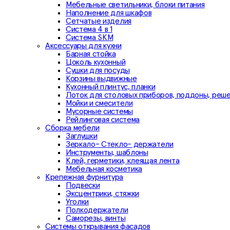
Мебельные светильники, блоки питания
Наполнение для шкафов
Сетчатые изделия
Система 4 в 1
Система SKM
Аксессуары для кухни
Барная стойка
Цоколь кухонный
Сушки для посуды
Корзины выдвижные
Кухонный плинтус, планки
Лоток для столовых приборов, поддоны, реш
Мойки и смесители
Мусорные системы
Рейлинговая система
Сборка мебели
Заглушки
Зеркало- Стекло- держатели
Инструменты, шаблоны
Клей, герметики, клеящая лента
Мебельная косметика
Крепежная фурнитура
Подвески
Эксцентрики, стяжки
Уголки
Полкодержатели
Саморезы, винты
Системы открывания фасадов