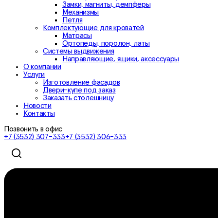
Замки, магниты, демпферы
Механизмы
Петля
Комплектующие для кроватей
Матрасы
Ортопеды, поролон, латы
Системы выдвижения
Направляющие, ящики, аксессуары
О компании
Услуги
Изготовление фасадов
Двери-купе под заказ
Заказать столешницу
Новости
Контакты
Позвонить в офис
+7 (3532) 307-333
+7 (3532) 306-333