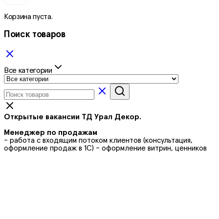
Корзина пуста.
Поиск товаров
Все категории
Открытые вакансии ТД Урал Декор.
Менеджер по продажам
- работа с входящим потоком клиентов (консультация,
оформление продаж в 1С) - оформление витрин, ценников
Кладовщик на склад
- комплектация и выдача товара - прием товара - погрузо-
разгрузочные работы
График работы
5/2 с 09:00 до 18:00
Выходные дни - плавающие, подробности по
телефону: 89058419314
Не показывайте это всплывающее окно снова