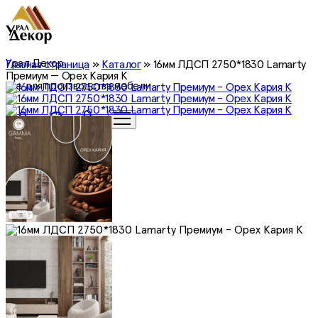
Урал Декор
Главная страница
»
Каталог
»
16мм ЛДСП 2750*1830 Lamarty
Премиум — Орех Кария К
все для производства мебели
0