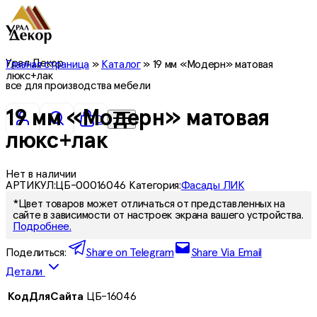
Урал Декор
Главная страница
»
Каталог
»
19 мм «Модерн» матовая
люкс+лак
все для производства мебели
19 мм «Модерн» матовая
0
люкс+лак
Нет в наличии
АРТИКУЛ:
ЦБ-00016046
Категория:
Фасады ЛИК
*Цвет товаров может отличаться от представленных на
сайте в зависимости от настроек экрана вашего устройства.
Подробнее.
Поделиться:
Share on Telegram
Share Via Email
Детали
КодДляСайта
ЦБ-16046