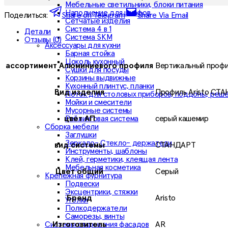
Мебельные светильники, блоки питания
Наполнение для шкафов
Поделиться:
Share on Telegram
Share Via Email
Сетчатые изделия
Система 4 в 1
Детали
Система SKM
Отзывы (0)
Аксессуары для кухни
Барная стойка
Цоколь кухонный
ассортимент Алюминиевого профиля
Вертикальный проф
Сушки для посуды
Корзины выдвижные
Кухонный плинтус, планки
Вид издeлия
Профиль Aristo СТ
Лоток для столовых приборов, поддоны, реш
Мойки и смесители
Мусорные системы
Рейлинговая система
цвет АП
серый кашемир
Сборка мебели
Заглушки
Зеркало- Стекло- держатели
вид системы
СТАНДАРТ
Инструменты, шаблоны
Клей, герметики, клеящая лента
Мебельная косметика
Цвет общий
Серый
Крепежная фурнитура
Подвески
Эксцентрики, стяжки
Бренд
Aristo
Уголки
Полкодержатели
Саморезы, винты
Системы открывания фасадов
Изготовитель
AR