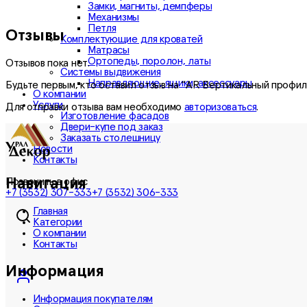
Замки, магниты, демпферы
Механизмы
Петля
Отзывы
Комплектующие для кроватей
Матрасы
Ортопеды, поролон, латы
Отзывов пока нет.
Системы выдвижения
Направляющие, ящики, аксессуары
Будьте первым, кто оставил отзыв на “AR Вертикальный профиль
О компании
Услуги
Для отправки отзыва вам необходимо
авторизоваться
.
Изготовление фасадов
Двери-купе под заказ
Заказать столешницу
Новости
Контакты
Навигация
Позвонить в офис
+7 (3532) 307-333
+7 (3532) 306-333
Главная
Категории
О компании
Контакты
Информация
Информация покупателям