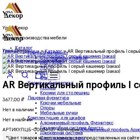
Урал Декор
все для производства мебели
Каталог
Урал Декор
Главная страница
»
Каталог
»
AR Вертикальный профиль I серый
Плитный материал
Столешницы и панели
все для производства мебели
ДВП, ХДФ
ЛДСП
МДФ
0
Фанера
Кромочный материал
AR Вертикальный профиль I с
Кромка
Кромки для столешниц
Лицевая фурнитура
3677,00
₽
Крючки мебельные
Опоры
Нет в наличии
Мебельные ручки
Комплектущие для шкафов
Нет в наличии
Алюминиевый профиль Фурнитекс
Гардеробная система Аристо
АРТИКУЛ:
ЦБ-00024527
Категория:
Алюминиевый профиль Ари
Джокерная система
Стеллажная система
*Цвет товаров может отличаться от представленных на сайте 