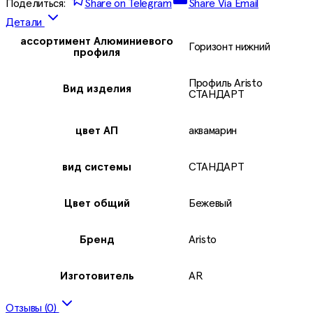
Поделиться:
Share on Telegram
Share Via Email
Детали
ассортимент Алюминиевого
Горизонт нижний
профиля
Профиль Aristo
Вид издeлия
СТАНДАРТ
цвет АП
аквамарин
вид системы
СТАНДАРТ
Цвет общий
Бежевый
Бренд
Aristo
Изготовитель
AR
Отзывы (0)