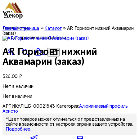
Урал Декор
Главная страница
»
Каталог
»
AR Горизонт нижний Аквамарин
(заказ)
все для производства мебели
AR Горизонт нижний
0
Аквамарин (заказ)
526,00
₽
Нет в наличии
Нет в наличии
АРТИКУЛ:
ЦБ-00021843
Категория:
Алюминиевый профиль
Аристо
*Цвет товаров может отличаться от представленных на
сайте в зависимости от настроек экрана вашего устройства.
Подробнее.