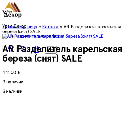
Урал Декор
Главная страница
»
Каталог
»
AR Разделитель карельская
береза (снят) SALE
все для производства мебели
AR Разделитель карельская
0
береза (снят) SALE
441,00
₽
В наличии
В наличии