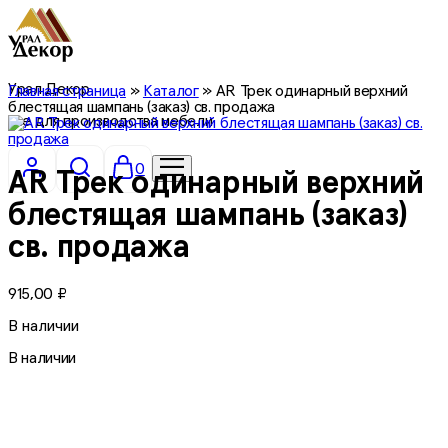
Урал Декор
Главная страница
»
Каталог
»
AR Трек одинарный верхний
блестящая шампань (заказ) св. продажа
все для производства мебели
0
AR Трек одинарный верхний
блестящая шампань (заказ)
св. продажа
915,00
₽
В наличии
В наличии