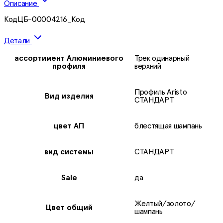
Описание
КодЦБ-00004216_Код
Детали
ассортимент Алюминиевого
Трек одинарный
профиля
верхний
Профиль Aristo
Вид издeлия
СТАНДАРТ
цвет АП
блестящая шампань
вид системы
СТАНДАРТ
Sale
да
Желтый/золото/
Цвет общий
шампань