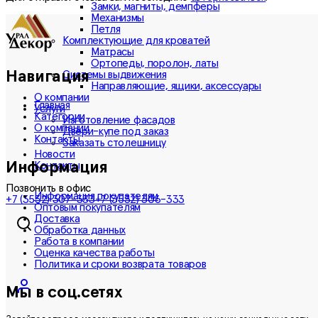
Замки, магниты, демпферы
Механизмы
Петля
Комплектующие для кроватей
Матрасы
Ортопеды, поролон, латы
Навигация
Системы выдвижения
Направляющие, ящики, аксессуары
О компании
Главная
Услуги
Категории
Изготовление фасадов
О компании
Двери-купе под заказ
Контакты
Заказать столешницу
Новости
Информация
Контакты
Позвонить в офис
Информация покупателям
+7 (3532) 307-333
+7 (3532) 306-333
Оптовым покупателям
Доставка
Обработка данных
Работа в компании
Оценка качества работы
Политика и сроки возврата товаров
Мы в соц.сетях