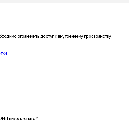
ходимо ограничить доступ к внутреннему пространству.
етки
i.1 никель (снято)”