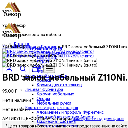
Урал Декор
все для производства мебели
Каталог
Урал Декор
Главная страница
»
Каталог
»
BRD замок мебельный Z110Ni.1 ник
Плитный материал
Столешницы и панели
все для производства мебели
ДВП, ХДФ
ЛДСП
МДФ
0
Фанера
Кромочный материал
BRD замок мебельный Z110Ni.1
Кромка
Кромки для столешниц
Лицевая фурнитура
93,00
₽
Крючки мебельные
Опоры
Нет в наличии
Мебельные ручки
Комплектущие для шкафов
Нет в наличии
Алюминиевый профиль Фурнитекс
Гардеробная система Аристо
АРТИКУЛ:
ЦБ-00016539
Категория:
Замки, магниты, демпферы
Джокерная система
Стеллажная система
*Цвет товаров может отличаться от представленных на сайте 