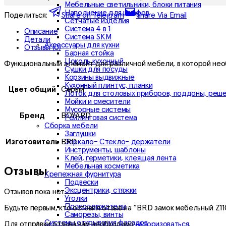
Мебельные светильники, блоки питания
Наполнение для шкафов
Поделиться:
Share on Telegram
Share Via Email
Сетчатые изделия
Система 4 в 1
Описание
Система SKM
Детали
Аксессуары для кухни
Отзывы (0)
Барная стойка
Цоколь кухонный
Функциональный элемент для различной мебели, в которой необ
Сушки для посуды
Корзины выдвижные
Кухонный плинтус, планки
Цвет общий
Серый
Лоток для столовых приборов, поддоны, реш
Мойки и смесители
Мусорные системы
Бренд
BOYARD
Рейлинговая система
Сборка мебели
Заглушки
Зеркало- Стекло- держатели
Изготовитель
BRD
Инструменты, шаблоны
Клей, герметики, клеящая лента
Мебельная косметика
Отзывы
Крепежная фурнитура
Подвески
Эксцентрики, стяжки
Отзывов пока нет.
Уголки
Полкодержатели
Будьте первым, кто оставил отзыв на “BRD замок мебельный Z110N
Саморезы, винты
Системы открывания фасадов
Для отправки отзыва вам необходимо
авторизоваться
.