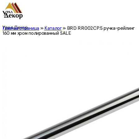
Урал Декор
Главная страница
»
Каталог
»
BRD RR002CP.5 ручка-рейлинг
160 мм хром полированный SALE
все для производства мебели
0