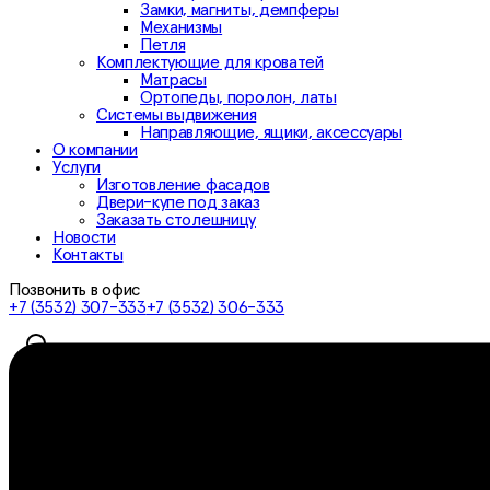
Замки, магниты, демпферы
Механизмы
Петля
Комплектующие для кроватей
Матрасы
Ортопеды, поролон, латы
Системы выдвижения
Направляющие, ящики, аксессуары
О компании
Услуги
Изготовление фасадов
Двери-купе под заказ
Заказать столешницу
Новости
Контакты
Позвонить в офис
+7 (3532) 307-333
+7 (3532) 306-333