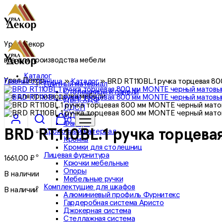
Урал Декор
все для производства мебели
Каталог
Урал Декор
Главная страница
»
Каталог
»
BRD RT110BL.1 ручка торцевая 8
Плитный материал
Столешницы и панели
все для производства мебели
ДВП, ХДФ
ЛДСП
МДФ
0
Фанера
Кромочный материал
BRD RT110BL.1 ручка торцев
Кромка
Кромки для столешниц
Лицевая фурнитура
1661,00
₽
Крючки мебельные
Опоры
В наличии
Мебельные ручки
Комплектущие для шкафов
В наличии
Алюминиевый профиль Фурнитекс
Гардеробная система Аристо
Джокерная система
Стеллажная система