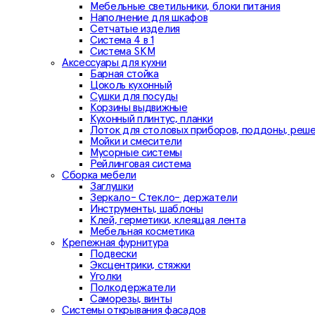
Мебельные светильники, блоки питания
Наполнение для шкафов
Сетчатые изделия
Система 4 в 1
Система SKM
Аксессуары для кухни
Барная стойка
Цоколь кухонный
Сушки для посуды
Корзины выдвижные
Кухонный плинтус, планки
Лоток для столовых приборов, поддоны, реш
Мойки и смесители
Мусорные системы
Рейлинговая система
Сборка мебели
Заглушки
Зеркало- Стекло- держатели
Инструменты, шаблоны
Клей, герметики, клеящая лента
Мебельная косметика
Крепежная фурнитура
Подвески
Эксцентрики, стяжки
Уголки
Полкодержатели
Саморезы, винты
Системы открывания фасадов