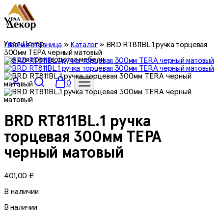
Урал Декор
Главная страница
»
Каталог
»
BRD RT811BL.1 ручка торцевая
300мм ТЕРА черный матовый
все для производства мебели
0
BRD RT811BL.1 ручка
торцевая 300мм ТЕРА
черный матовый
401,00
₽
В наличии
В наличии