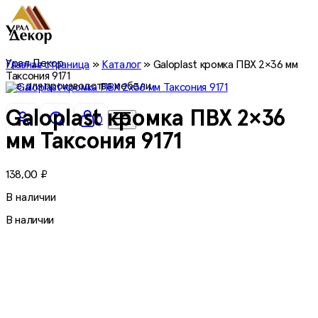
Урал Декор
Главная страница
»
Каталог
»
Galoplast кромка ПВХ 2×36 мм
Таксония 9171
все для производства мебели
Galoplast кромка ПВХ 2×36
0
мм Таксония 9171
138,00
₽
В наличии
В наличии