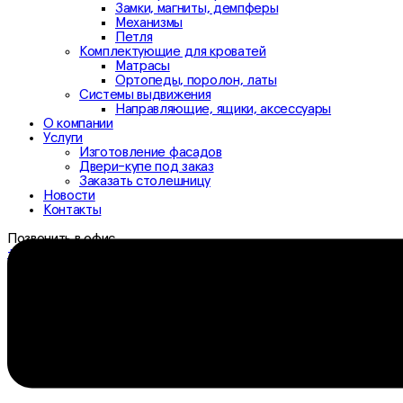
Замки, магниты, демпферы
Механизмы
Петля
Комплектующие для кроватей
Матрасы
Ортопеды, поролон, латы
Системы выдвижения
Направляющие, ящики, аксессуары
О компании
Услуги
Изготовление фасадов
Двери-купе под заказ
Заказать столешницу
Новости
Контакты
Позвонить в офис
+7 (3532) 307-333
+7 (3532) 306-333