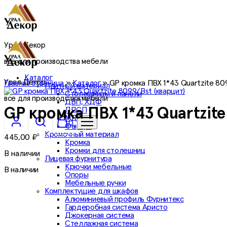
Урал Декор
все для производства мебели
Каталог
Урал Декор
Главная страница
»
Каталог
»
GP кромка ПВХ 1*43 Quartzite 809
Плитный материал
Столешницы и панели
все для производства мебели
ДВП, ХДФ
ЛДСП
GP кромка ПВХ 1*43 Quartzite
МДФ
0
Фанера
Кромочный материал
445,00
₽
Кромка
Кромки для столешниц
В наличии
Лицевая фурнитура
Крючки мебельные
В наличии
Опоры
Мебельные ручки
Комплектущие для шкафов
Алюминиевый профиль Фурнитекс
Гардеробная система Аристо
Джокерная система
Стеллажная система