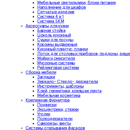
Мебельные светильники, блоки питания
Наполнение для шкафов
Сетчатые изделия
Система 4 в 1
Система SKM
Аксессуары для кухни
Барная стойка
Цоколь кухонный
Сушки для посуды
Корзины выдвижные
Кухонный плинтус, планки
Лоток для столовых приборов, поддоны, реш
Мойки и смесители
Мусорные системы
Рейлинговая система
Сборка мебели
Заглушки
Зеркало- Стекло- держатели
Инструменты, шаблоны
Клей, герметики, клеящая лента
Мебельная косметика
Крепежная фурнитура
Подвески
Эксцентрики, стяжки
Уголки
Полкодержатели
Саморезы, винты
Системы открывания фасадов