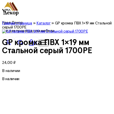
Урал Декор
Главная страница
»
Каталог
»
GP кромка ПВХ 1×19 мм Стальной
серый 1700PE
все для производства мебели
GP кромка ПВХ 1×19 мм
0
Стальной серый 1700PE
24,00
₽
В наличии
В наличии