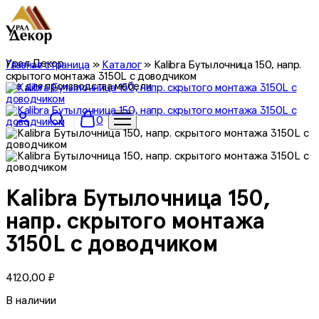
Урал Декор
Главная страница
»
Каталог
»
Kalibra Бутылочница 150, напр.
скрытого монтажа 3150L с доводчиком
все для производства мебели
0
Kalibra Бутылочница 150,
напр. скрытого монтажа
3150L с доводчиком
4120,00
₽
В наличии