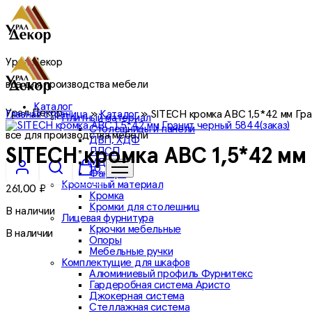
Урал Декор
все для производства мебели
Каталог
Урал Декор
Главная страница
»
Каталог
»
SITECH кромка ABC 1,5*42 мм Гра
Плитный материал
Столешницы и панели
все для производства мебели
ДВП, ХДФ
ЛДСП
SITECH кромка ABC 1,5*42 мм 
МДФ
0
Фанера
Кромочный материал
261,00
₽
Кромка
Кромки для столешниц
В наличии
Лицевая фурнитура
Крючки мебельные
В наличии
Опоры
Мебельные ручки
Комплектущие для шкафов
Алюминиевый профиль Фурнитекс
Гардеробная система Аристо
Джокерная система
Стеллажная система