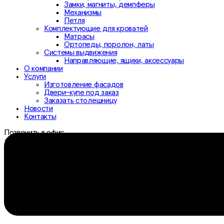
Замки, магниты, демпферы
Механизмы
Петля
Комплектующие для кроватей
Матрасы
Ортопеды, поролон, латы
Системы выдвижения
Направляющие, ящики, аксессуары
О компании
Услуги
Изготовление фасадов
Двери-купе под заказ
Заказать столешницу
Новости
Контакты
Позвонить в офис
+7 (3532) 307-333
+7 (3532) 306-333