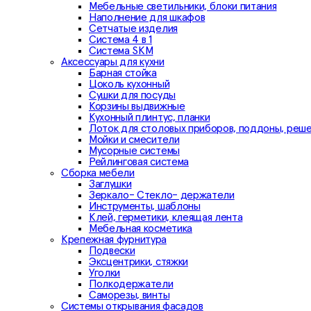
Мебельные светильники, блоки питания
Наполнение для шкафов
Сетчатые изделия
Система 4 в 1
Система SKM
Аксессуары для кухни
Барная стойка
Цоколь кухонный
Сушки для посуды
Корзины выдвижные
Кухонный плинтус, планки
Лоток для столовых приборов, поддоны, реш
Мойки и смесители
Мусорные системы
Рейлинговая система
Сборка мебели
Заглушки
Зеркало- Стекло- держатели
Инструменты, шаблоны
Клей, герметики, клеящая лента
Мебельная косметика
Крепежная фурнитура
Подвески
Эксцентрики, стяжки
Уголки
Полкодержатели
Саморезы, винты
Системы открывания фасадов