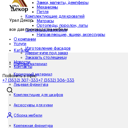
Замки, магниты, демпферы
Механизмы
Петля
Комплектующие для кроватей
Урал Декор
Матрасы
Ортопеды, поролон, латы
все для производства мебели
Системы выдвижения
Направляющие, ящики, аксессуары
О компании
Услуги
Изготовление фасадов
Каталог
Двери-купе под заказ
Заказать столешницу
Новости
Плитный материал
Контакты
Кромочный материал
Позвонить в офис
+7 (3532) 307-333
+7 (3532) 306-333
Лицевая фурнитура
Комплектущие для шкафов
Аксессуары для кухни
Сборка мебели
Крепежная фурнитура