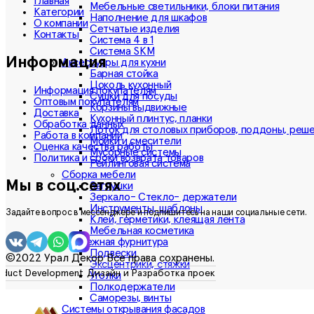
Главная
Мебельные светильники, блоки питания
Категории
Наполнение для шкафов
О компании
Сетчатые изделия
Контакты
Система 4 в 1
Система SKM
Информация
Аксессуары для кухни
Барная стойка
Цоколь кухонный
Информация покупателям
Сушки для посуды
Оптовым покупателям
Корзины выдвижные
Доставка
Кухонный плинтус, планки
Обработка данных
Лоток для столовых приборов, поддоны, реш
Работа в компании
Мойки и смесители
Оценка качества работы
Мусорные системы
Политика и сроки возврата товаров
Рейлинговая система
Сборка мебели
Мы в соц.сетях
Заглушки
Зеркало- Стекло- держатели
Инструменты, шаблоны
Задайте вопрос в мессенджере и подпишитесь на наши социальные сети.
Клей, герметики, клеящая лента
Мебельная косметика
Крепежная фурнитура
Подвески
©2022 Урал Декор Все права сохранены.
Эксцентрики, стяжки
Уголки
Полкодержатели
Саморезы, винты
Системы открывания фасадов