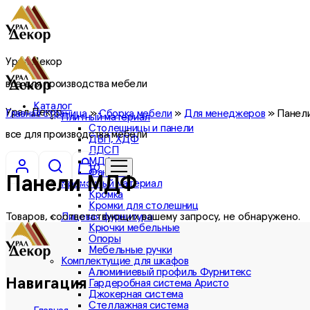
Урал Декор
все для производства мебели
Каталог
Урал Декор
Главная страница
»
Сборка мебели
»
Для менеджеров
»
Панел
Плитный материал
Столешницы и панели
все для производства мебели
ДВП, ХДФ
ЛДСП
МДФ
0
Фанера
Панели МДФ
Кромочный материал
Кромка
Кромки для столешниц
Лицевая фурнитура
Товаров, соответствующих вашему запросу, не обнаружено.
Крючки мебельные
Опоры
Мебельные ручки
Комплектущие для шкафов
Алюминиевый профиль Фурнитекс
Навигация
Гардеробная система Аристо
Джокерная система
Стеллажная система