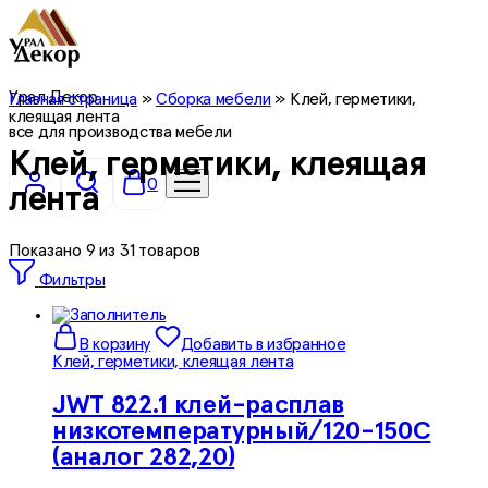
Урал Декор
Главная страница
»
Сборка мебели
»
Клей, герметики,
клеящая лента
все для производства мебели
Клей, герметики, клеящая
0
лента
Показано
9
из
31
товаров
Фильтры
В корзину
Добавить в избранное
Клей, герметики, клеящая лента
JWT 822.1 клей-расплав
низкотемпературный/120-150С
(аналог 282,20)