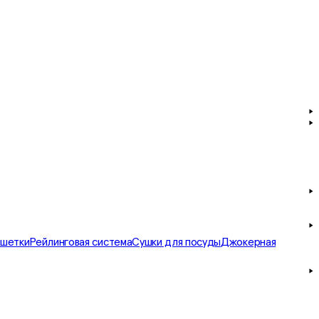
ешетки
Рейлинговая система
Сушки для посуды
Джокерная