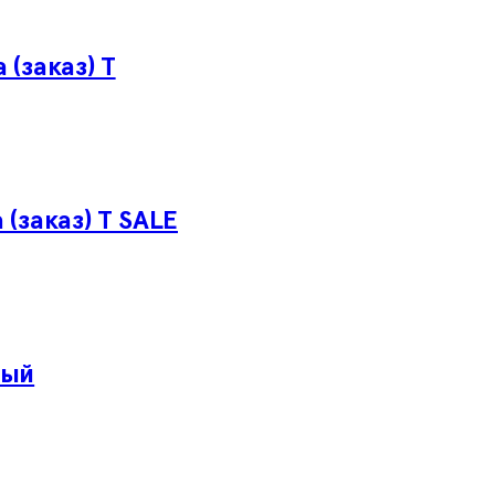
 (заказ) Т
 (заказ) Т SALE
лый