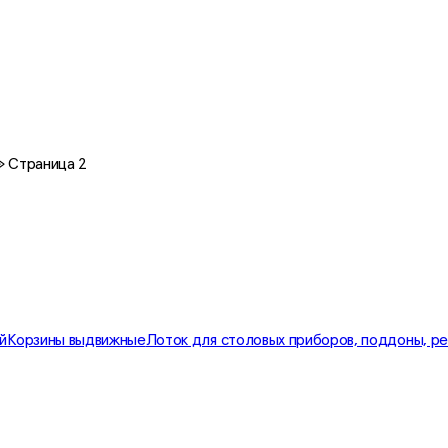
»
Страница 2
й
Корзины выдвижные
Лоток для столовых приборов, поддоны, р