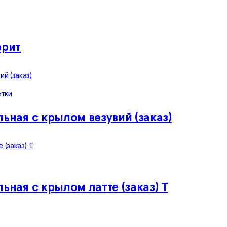
орит
етки
ьная с крылом везувий (заказ)
ьная с крылом латте (заказ) Т