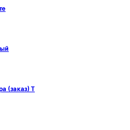
те
рый
а (заказ) Т