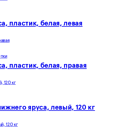
а, пластик, белая, левая
етки
а, пластик, белая, правая
ижнего яруса, левый, 120 кг