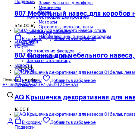
Подвески
Замки, магниты, демпферы
Механизмы
Петля
807 Мебельный навес для коробов н
Комплектующие для кроватей
Матрасы
546,00
₽
Ортопеды, поролон, латы
Системы выдвижения
Направляющие, ящики, аксессуары
В корзину
Добавить в избранное
О компании
Подвески
Услуги
Изготовление фасадов
807 Планка для мебельного навеса,
Двери-купе под заказ
Заказать столешницу
Новости
236,00
₽
Контакты
Позвонить в офис
В корзину
Добавить в избранное
+7 (3532) 307-333
+7 (3532) 306-333
Подвески
AQ Крышечка декоративная для наве
16,00
₽
В корзину
Добавить в избранное
Подвески