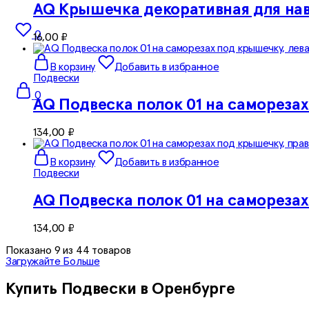
AQ Крышечка декоративная для наве
0
16,00
₽
В корзину
Добавить в избранное
Подвески
0
AQ Подвеска полок 01 на саморезах
134,00
₽
В корзину
Добавить в избранное
Подвески
AQ Подвеска полок 01 на самореза
134,00
₽
Показано
9
из
44
товаров
Загружайте Больше
Купить Подвески в Оренбурге