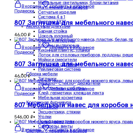
Мебельные светильники, блоки питания
В корзину
Добавить в избранное
Наполнение для шкафов
Подвески
Сетчатые изделия
Система 4 в 1
Система SKM
807 Заглушка для мебельного навес
Аксессуары для кухни
Барная стойка
46,00
₽
Цоколь кухонный
Сушки для посуды
Корзины выдвижные
В корзину
Добавить в избранное
Кухонный плинтус, планки
Подвески
Лоток для столовых приборов, поддоны, реш
Мойки и смесители
807 Заглушка для мебельного навес
Мусорные системы
Рейлинговая система
Сборка мебели
46,00
₽
Заглушки
Зеркало- Стекло- держатели
Инструменты, шаблоны
В корзину
Добавить в избранное
Клей, герметики, клеящая лента
Подвески
Мебельная косметика
Крепежная фурнитура
807 Мебельный навес для коробов н
Подвески
Эксцентрики, стяжки
Уголки
546,00
₽
Полкодержатели
Саморезы, винты
В корзину
Добавить в избранное
Системы открывания фасадов